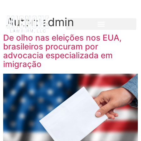
Autor:
admin
De olho nas eleições nos EUA,
brasileiros procuram por
advocacia especializada em
imigração