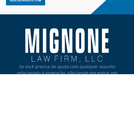
AGENDAMENTO
Se você precisa de ajuda com qualquer assunto
relacionado à imigração, não hesite em entrar em
contato conosco.
NEW YORK
(646) 416-6432
(973) 732-7477
380 Lexington Avenue, 17th Floor New York, NY